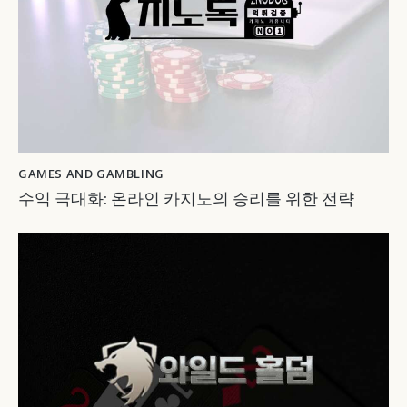
GAMES AND GAMBLING
수익 극대화: 온라인 카지노의 승리를 위한 전략