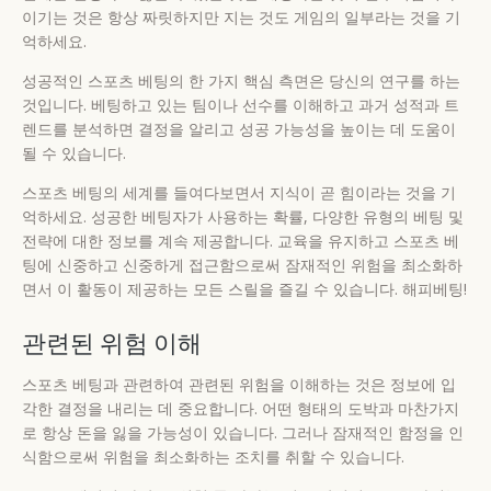
이기는 것은 항상 짜릿하지만 지는 것도 게임의 일부라는 것을 기
억하세요.
성공적인 스포츠 베팅의 한 가지 핵심 측면은 당신의 연구를 하는
것입니다. 베팅하고 있는 팀이나 선수를 이해하고 과거 성적과 트
렌드를 분석하면 결정을 알리고 성공 가능성을 높이는 데 도움이
될 수 있습니다.
스포츠 베팅의 세계를 들여다보면서 지식이 곧 힘이라는 것을 기
억하세요. 성공한 베팅자가 사용하는 확률, 다양한 유형의 베팅 및
전략에 대한 정보를 계속 제공합니다. 교육을 유지하고 스포츠 베
팅에 신중하고 신중하게 접근함으로써 잠재적인 위험을 최소화하
면서 이 활동이 제공하는 모든 스릴을 즐길 수 있습니다. 해피베팅!
관련된 위험 이해
스포츠 베팅과 관련하여 관련된 위험을 이해하는 것은 정보에 입
각한 결정을 내리는 데 중요합니다. 어떤 형태의 도박과 마찬가지
로 항상 돈을 잃을 가능성이 있습니다. 그러나 잠재적인 함정을 인
식함으로써 위험을 최소화하는 조치를 취할 수 있습니다.