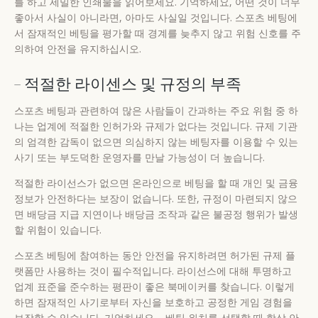
를 하고 세밀한 인쇄물을 읽어보세요. 기억하세요, 어떤 것이 너무
좋아서 사실이 아니라면, 아마도 사실일 것입니다. 스포츠 베팅에
서 잠재적인 베팅을 평가할 때 경계를 늦추지 않고 위험 신호를 주
의하여 안전을 유지하십시오.
– 적절한 라이센스 및 규정의 부족
스포츠 베팅과 관련하여 많은 사람들이 간과하는 주요 위험 중 하
나는 업계에 적절한 인허가와 규제가 없다는 것입니다. 규제 기관
의 엄격한 감독이 없으면 의심하지 않는 베팅자를 이용할 수 있는
사기 또는 부도덕한 운영자를 만날 가능성이 더 높습니다.
적절한 라이선스가 없으면 온라인으로 베팅을 할 때 개인 및 금융
정보가 안전하다는 보장이 없습니다. 또한, 규정이 마련되지 않으
면 배당금 지급 지연이나 배당금 조작과 같은 불공정 행위가 발생
할 위험이 있습니다.
스포츠 베팅에 참여하는 동안 안전을 유지하려면 허가된 규제 플
랫폼만 사용하는 것이 필수적입니다. 라이선스에 대해 투명하고
업계 표준을 준수하는 평판이 좋은 북메이커를 찾습니다. 이렇게
하면 잠재적인 사기로부터 자신을 보호하고 공정한 게임 경험을
보장할 수 있습니다. 기억하세요 – 베팅 위치를 선택할 때 항상 안