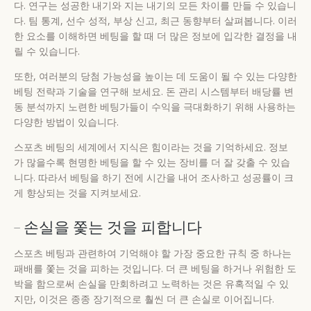
다. 연구는 성공한 내기와 지는 내기의 모든 차이를 만들 수 있습니
다. 팀 통계, 선수 성적, 부상 신고, 최근 동향부터 살펴봅니다. 이러
한 요소를 이해하면 베팅을 할 때 더 많은 정보에 입각한 결정을 내
릴 수 있습니다.
또한, 여러분의 당첨 가능성을 높이는 데 도움이 될 수 있는 다양한
베팅 전략과 기술을 연구해 보세요. 돈 관리 시스템부터 배당률 변
동 분석까지 노련한 베팅가들이 수익을 극대화하기 위해 사용하는
다양한 방법이 있습니다.
스포츠 베팅의 세계에서 지식은 힘이라는 것을 기억하세요. 정보
가 많을수록 현명한 베팅을 할 수 있는 장비를 더 잘 갖출 수 있습
니다. 따라서 베팅을 하기 전에 시간을 내어 조사하고 성공률이 크
게 향상되는 것을 지켜보세요.
– 손실을 쫓는 것을 피합니다
스포츠 베팅과 관련하여 기억해야 할 가장 중요한 규칙 중 하나는
패배를 쫓는 것을 피하는 것입니다. 더 큰 베팅을 하거나 위험한 도
박을 함으로써 손실을 만회하려고 노력하는 것은 유혹적일 수 있
지만, 이것은 종종 장기적으로 훨씬 더 큰 손실로 이어집니다.