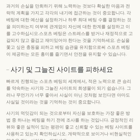
과거의 손실을 만회하기 위해 노력하는 것보다 확실한 마음과 전
략적 계획을 가지고 각각의 내기에 접근하는 것이 중요합니다. 각
베팅에 대한 예산을 설정하거나 하루 최대 베팅 수를 결정하는 것
을 의미하는지 여부에 관계없이 자신에 대한 한계를 설정하고 이
를 고수하십시오.스포츠 베팅은 스트레스를 받거나 재정적으로 고
갈되지 않고 즐겁고 재미있어야 한다는 것을 기억하세요. 손실을
쫓고 싶은 충동을 피하고 베팅 습관을 유지함으로써 스포츠 베팅
이 제공하는 모든 흥미를 즐기면서 안전을 유지할 수 있습니다.
– 사기 및 그늘진 사이트를 피하세요
빠르게 진행되는 스포츠 베팅의 세계에서, 적은 노력으로 큰 승리
를 약속하는 사기와 그늘진 사이트의 희생물이 되기 쉽습니다. 그
러나 무언가가 너무 좋아서 사실이 아닌 것처럼 보인다면 아마도
사실일 것이라는 것을 기억하는 것이 중요합니다.
사기의 먹잇감이 되는 것으로부터 자신을 보호하는 가장 좋은 방
법 중 하나는 베팅을 하기 전에 조사를 하는 것입니다. 긍정적인 리
뷰와 좋은 실적이 있는 평판이 좋고 신뢰할 수 있는 베팅 사이트를
사용하고 있는지 확인하십시오. 개략적으로 보이거나 비현실적인