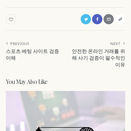
Post
PREVIOUS
NEXT
navigation
스포츠 베팅 사이트 검증
안전한 온라인 거래를 위
이해
해 사기 검증이 필수적인
이유
You May Also Like